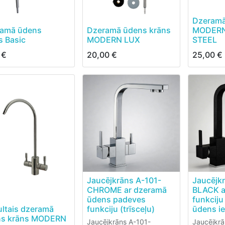
Dzeramā
amā ūdens
Dzeramā ūdens krāns
MODERN
s Basic
MODERN LUX
STEEL
€
20,00
€
25,00
€
Jaucējkrāns A-101-
Jaucējk
CHROME ar dzeramā
BLACK ar
ūdens padeves
funkcij
ltais dzeramā
funkciju (trīsceļu)
ūdens i
ns krāns MODERN
Jaucējkrāns A-101-
Jaucējkr