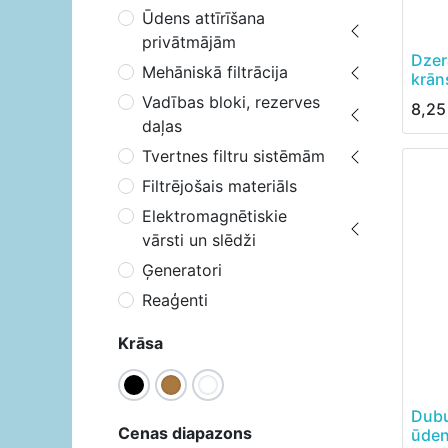
Ūdens attīrīšana
privātmājām
Dzer
Mehāniskā filtrācija
krān
Vadības bloki, rezerves
8,25
daļas
Tvertnes filtru sistēmām
Filtrējošais materiāls
Elektromagnētiskie
vārsti un slēdži
Ģeneratori
Reaģenti
Krāsa
Dubu
Cenas diapazons
ūde