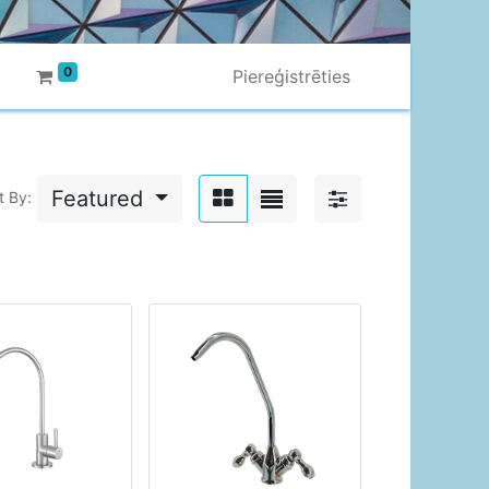
0
Piereģistrēties
Featured
t By: