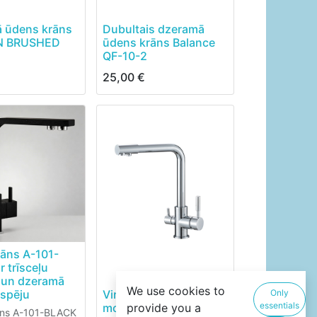
 ūdens krāns
Dubultais dzeramā
 BRUSHED
ūdens krāns Balance
QF-10-2
25,00
€
rāns A-101-
 trīsceļu
u un dzeramā
We use cookies to
espēju
Virtuves jaucējkrāns
Only
essentials
mod. A-103-CHROME
provide you a
āns A-101-BLACK