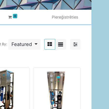
0
Piereģistrēties
Featured
t By: