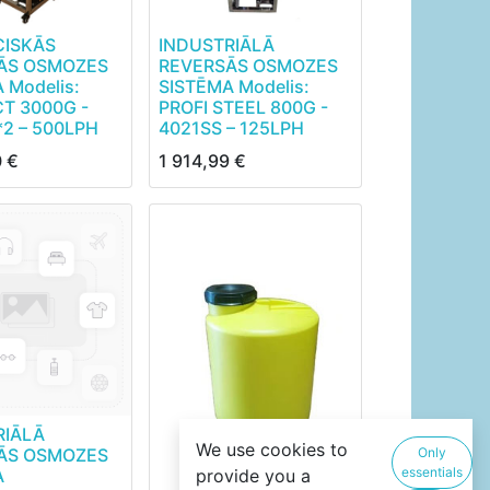
CISKĀS
INDUSTRIĀLĀ
ĀS OSMOZES
REVERSĀS OSMOZES
 Modelis:
SISTĒMA Modelis:
T 3000G -
PROFI STEEL 800G -
2 – 500LPH
4021SS – 125LPH
0
€
1 914,99
€
RIĀLĀ
We use cookies to
ĀS OSMOZES
Only
essentials
A
provide you a