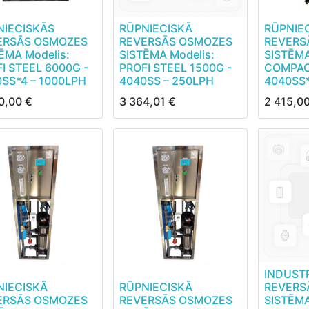
NIECISKĀS
RŪPNIECISKĀ
RŪPNIE
ERSĀS OSMOZES
REVERSĀS OSMOZES
REVERS
ĒMA Modelis:
SISTĒMA Modelis:
SISTĒMA
I STEEL 6000G -
PROFI STEEL 1500G -
COMPAC
SS*4 – 1000LPH
4040SS – 250LPH
4040SS*
0,00
€
3 364,01
€
2 415,0
INDUST
NIECISKĀ
RŪPNIECISKĀ
REVERS
ERSĀS OSMOZES
REVERSĀS OSMOZES
SISTĒM