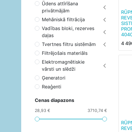
Ūdens attīrīšana
privātmājām
RŪP
REV
Mehāniskā filtrācija
SIST
Vadības bloki, rezerves
PROF
4040
daļas
4 49
Tvertnes filtru sistēmām
Filtrējošais materiāls
Elektromagnētiskie
vārsti un slēdži
Ģeneratori
Reaģenti
Cenas diapazons
28,93 €
3710,74 €
RŪP
REV