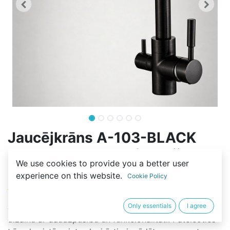
Jaucējkrāns A-103-BLACK
FLASH ar trīsceļu funkciju un
We use cookies to provide you a better user
dzeramā ūdens iespēju
experience on this website.
Cookie Policy
(0 review)
Jaucējkrāns A-103-BLACK FLASH apvieno modernu
Only essentials
I agree
dizainu ar daudzpusību un funkcionalitāti. Pateicoties