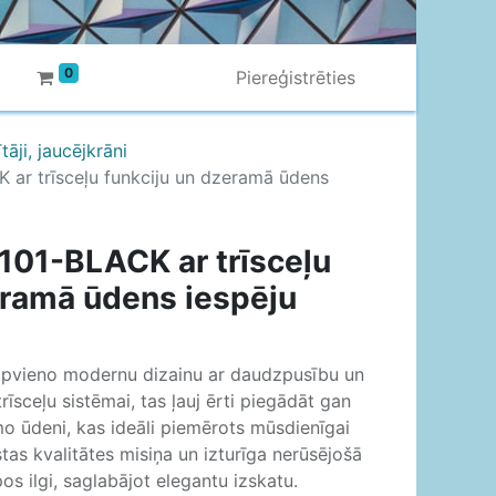
0
Piereģistrēties
āji, jaucējkrāni
 ar trīsceļu funkciju un dzeramā ūdens
101-BLACK ar trīsceļu
eramā ūdens iespēju
pvieno modernu dizainu ar daudzpusību un
trīsceļu sistēmai, tas ļauj ērti piegādāt gan
mo ūdeni, kas ideāli piemērots mūsdienīgai
tas kvalitātes misiņa un izturīga nerūsējošā
os ilgi, saglabājot elegantu izskatu.