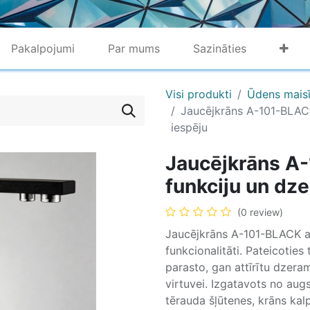
Pakalpojumi
Par mums
Sazināties
Visi produkti
Ūdens maisīt
Jaucējkrāns A-101-BLACK
iespēju
Jaucējkrāns A-
funkciju un dz
(0 review)
Jaucējkrāns A-101-BLACK a
funkcionalitāti. Pateicoties 
parasto, gan attīrītu dzera
virtuvei. Izgatavots no augs
tērauda šļūtenes, krāns kalp