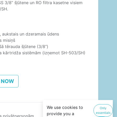
 3/8’’ šļūtene un RO filtra kasetne visiem
/SH.
is, aukstais un dzeramais ūdens
s misiņš
 tērauda šļūtene (3/8‘’)
ņa kārtridža sistēmām (izņemot SH-503/SH)
 NOW
We use cookies to
Only
essentials
provide you a
ja privātpersonām