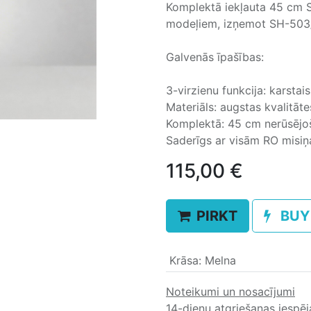
Komplektā iekļauta 45 cm SS
modeļiem, izņemot SH-503
Galvenās īpašības:
3-virzienu funkcija: karsta
Materiāls: augstas kvalitāte
Komplektā: 45 cm nerūsējošā
Saderīgs ar visām RO misi
115,00
€
PIRKT
BUY
Krāsa
:
Melna
Noteikumi un nosacījumi
14-dienu atgriešanas iespē