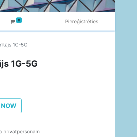
0
Piereģistrēties
ītājs 1G-5G
ājs 1G-5G
 NOW
ja privātpersonām