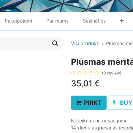
Pakalpojumi
Par mums
Sazināties
Visi produkti
Plūsmas mēr
Plūsmas mērīt
(0 review)
35,01
€
PIRKT
BUY
Noteikumi un nosacījumi
14-dienu atgriešanas iespē