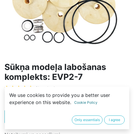
Sūkņa modeļa labošanas
komplekts: EVP2-7
(0 review)
We use cookies to provide you a better user
50,00
€
experience on this website.
Cookie Policy
PIRKT
BUY NOW
Only essentials
I agree