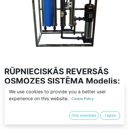
RŪPNIECISKĀS REVERSĀS
OSMOZES SISTĒMA Modelis:
PROFI STEEL 6000G -
We use cookies to provide you a better user
4040SS*4 – 1000LPH
experience on this website.
Cookie Policy
(0 review)
Only essentials
I agree
4 490,00
€