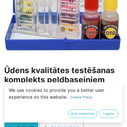
Ūdens kvalitātes testēšanas
komplekts peldbaseiniem
We use cookies to provide you a better user
(0 review)
experience on this website.
Cookie Policy
Testeris ūdens kvalitātes noteikšanai peldbaseinos
7,14
€
Only essentials
I agree