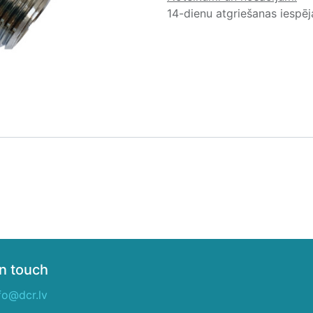
14-dienu atgriešanas iespē
in touch
fo@dcr.lv