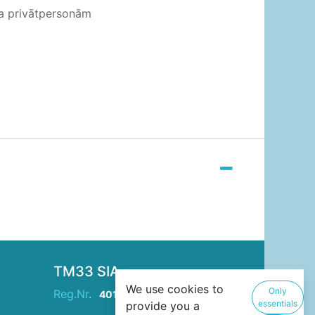
ja privātpersonām
TM33 SIA
We use cookies to
Only
Reg.Nr
.
40103946229
essentials
provide you a