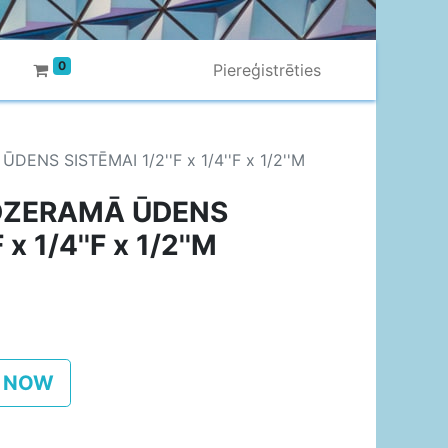
0
Piereģistrēties
NS SISTĒMAI 1/2''F x 1/4''F x 1/2''M
DZERAMĀ ŪDENS
x 1/4''F x 1/2''M
 NOW