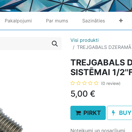
Pakalpojumi
Par mums
Sazināties
Visi produkti
TREJGABALS DZERAMĀ ŪDE
TREJGABALS 
SISTĒMAI 1/2''F 
(0 review)
5,00
€
PIRKT
BUY
Noteikumi un nosacījumi