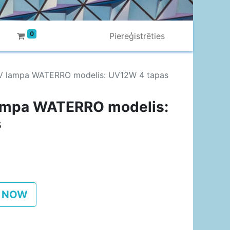
0
Piereģistrēties
V lampa WATERRO modelis: UV12W 4 tapas
ampa WATERRO modelis:
s
 NOW