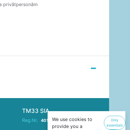
ja privātpersonām
TM33 SIA
We use cookies to
Reg.Nr
.
40103946229
Only
essentials
provide you a