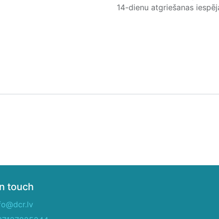
14-dienu atgriešanas iespē
in touch
fo@dcr.lv