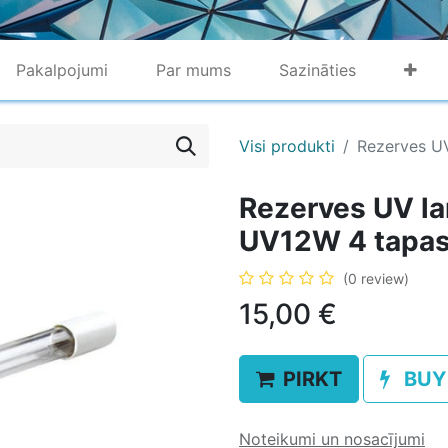
Pakalpojumi
Par mums
Sazināties
Visi produkti
Rezerves U
Rezerves UV l
UV12W 4 tapa
(0 review)
15,00
€
PIRKT
BUY
Noteikumi un nosacījumi