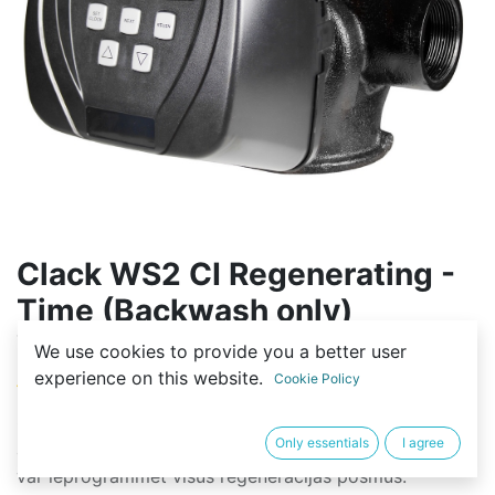
Clack WS2 CI Regenerating -
Time (Backwash only)
Vadības bloks
We use cookies to provide you a better user
experience on this website.
Cookie Policy
(0 review)
Clack WS 2 "CI vārsts ir Fleck 3150 analogs un tam ir
Only essentials
I agree
augsta veiktspēja. Tas ir aprīkots ar CI regulatoru, kurā
var ieprogrammēt visus reģenerācijas posmus.