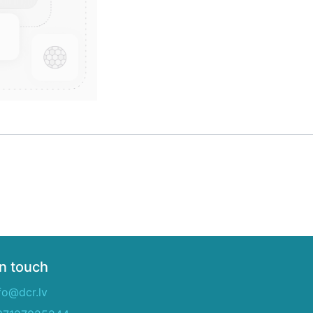
in touch
fo@dcr.lv