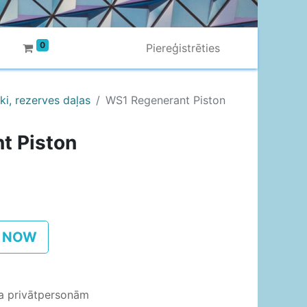
0
Piereģistrēties
ki, rezerves daļas
WS1 Regenerant Piston
t Piston
 NOW
ja privātpersonām