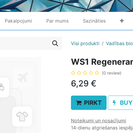
Pakalpojumi
Par mums
Sazināties
Visi produkti
Vadības blo
WS1 Regeneran
(0 review)
6,29
€
PIRKT
BUY
Noteikumi un nosacījumi
14-dienu atgriešanas iespē