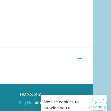
TM33 SIA
We use cookies to
Reg.Nr
.
40103946229
Only
essentials
provide you a