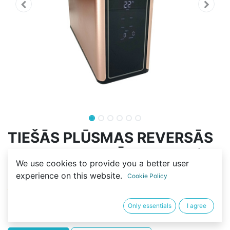
TIEŠĀS PLŪSMAS REVERSĀS
OSMOZES SISTĒMA Modelis:
We use cookies to provide you a better user
COMFORT 800G-3013*1
experience on this website.
Cookie Policy
(0 review)
290,40
€
Only essentials
I agree