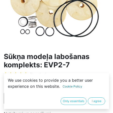
Sūkņa modeļa labošanas
komplekts: EVP2-7
(0 review)
We use cookies to provide you a better user
50,00
€
experience on this website.
Cookie Policy
PIRKT
BUY NOW
Only essentials
I agree