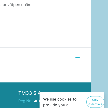
ja privātpersonām
TM33 SIA
We use cookies to
Only
Reg.Nr
.
40103946229
essentials
provide you a