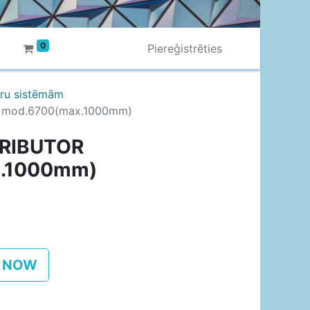
0
Piereģistrēties
ltru sistēmām
 mod.6700(max.1000mm)
TRIBUTOR
x.1000mm)
 NOW