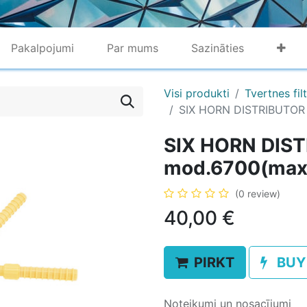
Pakalpojumi
Par mums
Sazināties
Visi produkti
Tvertnes fi
SIX HORN DISTRIBUTOR
SIX HORN DIS
mod.6700(ma
(0 review)
40,00
€
PIRKT
BUY
Noteikumi un nosacījumi