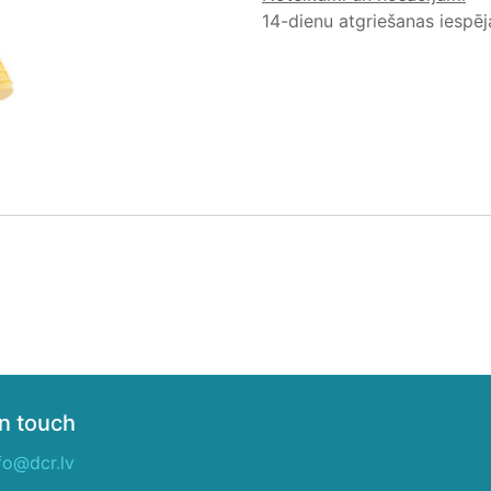
14-dienu atgriešanas iespē
in touch
fo@dcr.lv