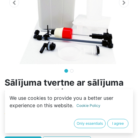
Sālījuma tvertne ar sālījuma
vārstu un režģa modeli P - 25L
We use cookies to provide you a better user
- GREY
experience on this website.
Cookie Policy
(0 review)
35,01
€
Only essentials
I agree