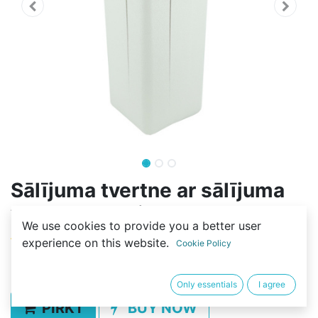
Sālījuma tvertne ar sālījuma
vārsta modeli E - 70L - GREY
We use cookies to provide you a better user
(0 review)
experience on this website.
Cookie Policy
65,00
€
Only essentials
I agree
PIRKT
BUY NOW