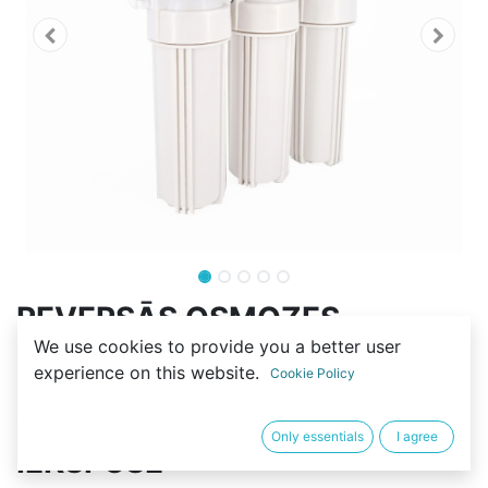
REVERSĀS OSMOZES
We use cookies to provide you a better user
SISTĒMAS modelis: PREMIUM
experience on this website.
Cookie Policy
100G-H1812 PLASTMASAS
TVERTNES 3G MEMBRĀNA
Only essentials
I agree
IEKŠPUSĒ