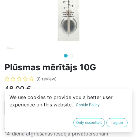
Plūsmas mērītājs 10G
(0 review)
48,00
€
We use cookies to provide you a better user
experience on this website.
Cookie Policy
PIRKT
BUY NOW
Only essentials
I agree
Noteikumi un nosacījumi
14-dienu atgriešanas iespēja privātpersonām