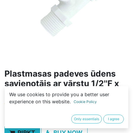
Plastmasas padeves ūdens
savienotājs ar vārstu 1/2''F x
1/4'' VĀRSTS x 1/2''M
We use cookies to provide you a better user
experience on this website.
Cookie Policy
(0 review)
3,00
€
Only essentials
I agree
PIRKT
BUY NOW