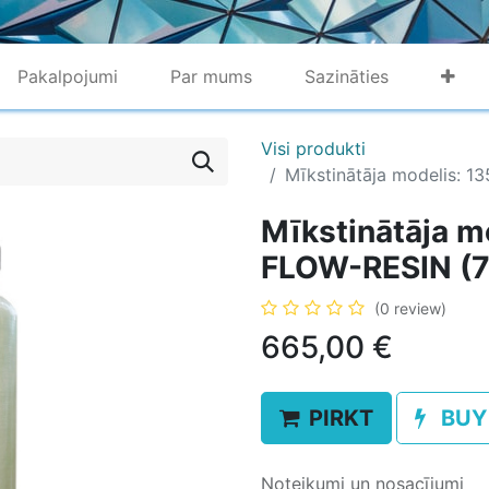
Pakalpojumi
Par mums
Sazināties
Visi produkti
Mīkstinātāja modelis: 
Mīkstinātāja m
FLOW-RESIN (7
(0 review)
665,00
€
PIRKT
BUY
Noteikumi un nosacījumi