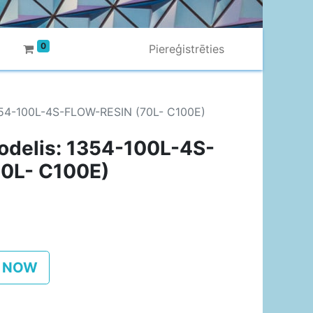
0
Piereģistrēties
1354-100L-4S-FLOW-RESIN (70L- C100E)
odelis: 1354-100L-4S-
0L- C100E)
 NOW