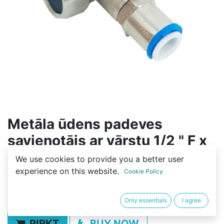
Metāla ūdens padeves
savienotājs ar vārstu 1/2 " F x
3 / 8 '' VĀRSTS x 1/2 "M
We use cookies to provide you a better user
experience on this website.
Cookie Policy
(0 review)
7,01
€
Only essentials
I agree
PIRKT
BUY NOW