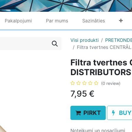
Pakalpojumi
Par mums
Sazināties
Visi produkti
PRETKONDE
Filtra tvertnes CENTRĀL
Filtra tvertne
DISTRIBUTORS 3
(0 review)
7,95
€
PIRKT
BUY
Noteikumi un nosacījumi