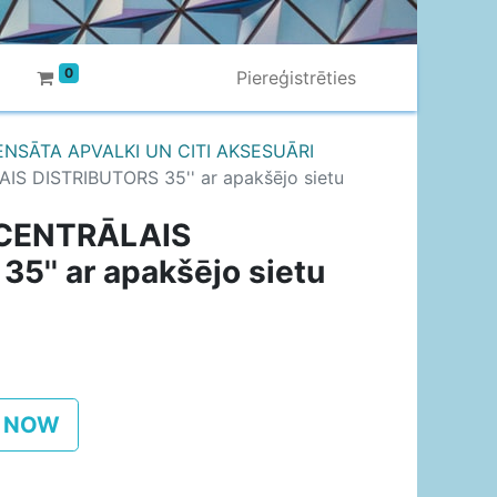
0
Piereģistrēties
NSĀTA APVALKI UN CITI AKSESUĀRI
AIS DISTRIBUTORS 35'' ar apakšējo sietu
s CENTRĀLAIS
5'' ar apakšējo sietu
 NOW