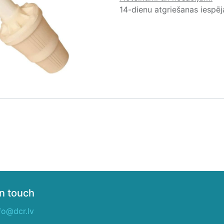
14-dienu atgriešanas iespē
in touch
fo@dcr.lv