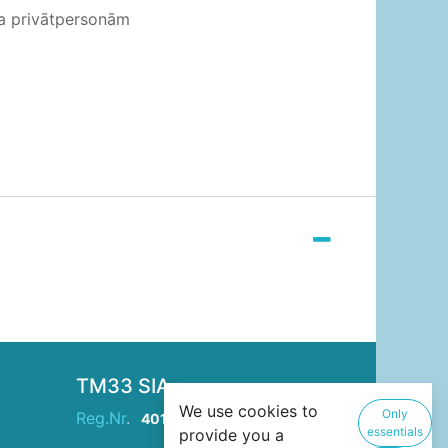
ja privātpersonām
TM33 SIA
We use cookies to
Only
Reg.Nr
.
40103946229
essentials
provide you a