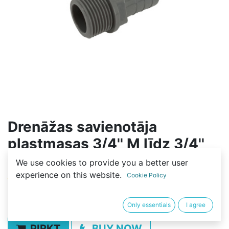
Drenāžas savienotāja
plastmasas 3/4'' M līdz 3/4''
šļūtene
We use cookies to provide you a better user
experience on this website.
Cookie Policy
(0 review)
5,00
€
Only essentials
I agree
PIRKT
BUY NOW