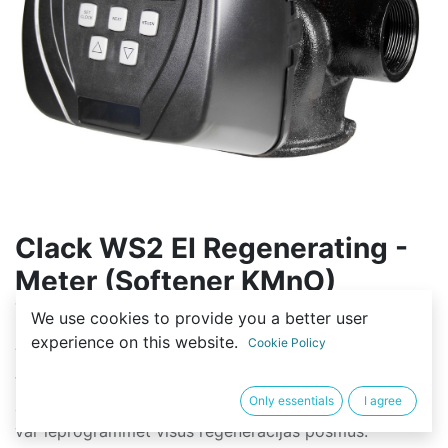
Clack WS2 EI Regenerating -
Meter (Softener KMnO)
Vadības bloks
We use cookies to provide you a better user
experience on this website.
Cookie Policy
(0 review)
Vārsts Clack WS 2 "EI ir Fleck 3150 analogs un tam ir
Only essentials
I agree
augsta veiktspēja. Tas ir aprīkots ar EI regulatoru, kas
var ieprogrammēt visus reģenerācijas posmus.