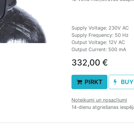
Supply Voltage: 230V AC
Supply Frequency: 50 Hz
Output Voltage: 12V AC
Output Current: 500 mA
332,00
€
PIRKT
BUY
Noteikumi un nosacījumi
14-dienu atgriešanas iespē