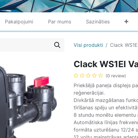
Pakalpojumi
Par mums
Sazināties
Visi produkti
Clack WS1E
Clack WS1EI Va
(0 review)
Priekšējā paneļa displejs p
reģenerācijai.
Divkāršā mazgāšanas funkci
tīrīšanas spēju un efektivitāt
8 stundu monētu elementu 
Automātiska līnijas frekve
formāta uzturēšanu 12/24 s
12 voltu maiņstrāvas adapt