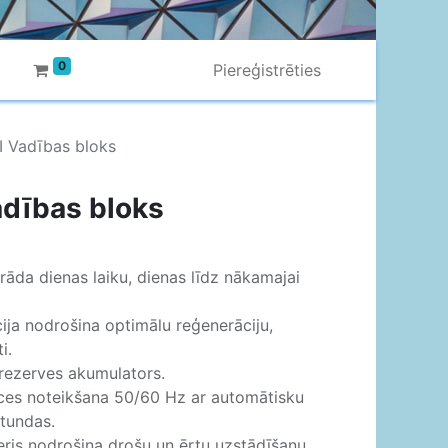
0
Piereģistrēties
I Vadības bloks
dības bloks
arāda dienas laiku, dienas līdz nākamajai
ja nodrošina optimālu reģenerāciju,
i.
rezerves akumulators.
nces noteikšana 50/60 Hz ar automātisku
tundas.
eris nodrošina drošu un ērtu uzstādīšanu.