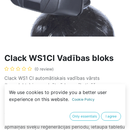
Clack WS1CI Vadības bloks
(0 review)
Clack WS1 CI automātiskais vadības vārsts
(komplekts) ir paredzēts ūdens mīkstināšanas
sistēmām.
We use cookies to provide you a better user
experience on this website.
Cookie Policy
Labākais variants ar vadības blokā integrētu
elektronisko ūdens skaitītāju ļauj kvalitatīvi un uzticami
Only essentials
I agree
mīkstināt ūdeni, automātiski bez kļūdām izvēlas jonu
apmaiņas sveķu reģenerācijas periodu, ietaupa tablešu