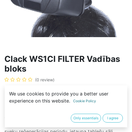
Clack WS1CI FILTER Vadības
bloks
(0 review)
Clack WS1 CI automātiskais vadības vārsts
We use cookies to provide you a better user
(komplekts) ir paredzēts ūdens mīkstināšanas
experience on this website.
Cookie Policy
sistēmām.
Labākais variants ar vadības blokā integrētu
elektronisko ūdens skaitītāju ļauj kvalitatīvi mīkstināt
Only essentials
I agree
ūdeni, automātiski bez kļūdām izvēlas jonu apmaiņas
sveķu reģenerācijas periodu, ietaupa tablešu sāli.