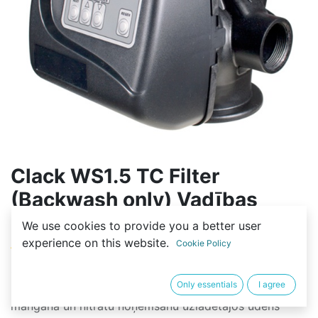
Clack WS1.5 TC Filter
(Backwash only) Vadības
bloks
We use cookies to provide you a better user
experience on this website.
Cookie Policy
(0 review)
Clack WS 1.5 TC vadības vārsts tiek izmantots, lai
Only essentials
I agree
regulētu un kontrolētu sorbcijas tīrīšanas, atlikšanas,
mangāna un nitrātu noņemšanu uzlādētajos ūdens