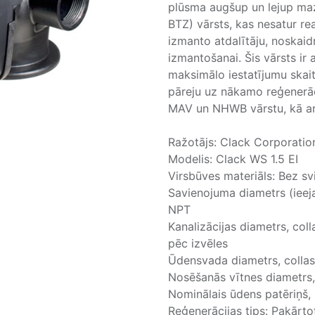
plūsma augšup un lejup maz
BTZ) vārsts, kas nesatur rea
izmanto atdalītāju, noskaid
izmantošanai. Šis vārsts ir 
maksimālo iestatījumu skaitu
pāreju uz nākamo reģenerāci
MAV un NHWB vārstu, kā arī 
Ražotājs: Clack Corporatio
Modelis: Clack WS 1.5 EI
Virsbūves materiāls: Bez sv
Savienojuma diametrs (ieeja /
NPT
Kanalizācijas diametrs, col
pēc izvēles
Ūdensvada diametrs, collas:
Nosēšanās vītnes diametrs, 
Nominālais ūdens patēriņš, 
Reģenerācijas tips: Pakārto