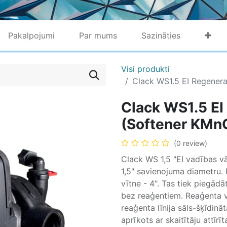
Pakalpojumi
Par mums
Sazināties
Visi produkti
Clack WS1.5 EI Regenera
Clack WS1.5 EI
(Softener KMn
(0 review)
Clack WS 1,5 "EI vadības vā
1,5" savienojuma diametru.
vītne - 4". Tas tiek piegād
bez reaģentiem. Reaģenta v
reaģenta līnija sāls-šķīdināt
aprīkots ar skaitītāju attīr