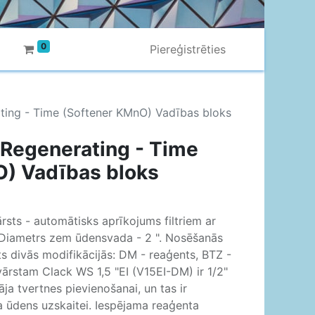
0
Piereģistrēties
ting - Time (Softener KMnO) Vadības bloks
 Regenerating - Time
O) Vadības bloks
rsts - automātisks aprīkojums filtriem ar
 Diametrs zem ūdensvada - 2 ". Nosēšanās
āts divās modifikācijās: DM - reaģents, BTZ -
ārstam Clack WS 1,5 "EI (V15EI-DM) ir 1/2"
āja tvertnes pievienošanai, un tas ir
īta ūdens uzskaitei. Iespējama reaģenta