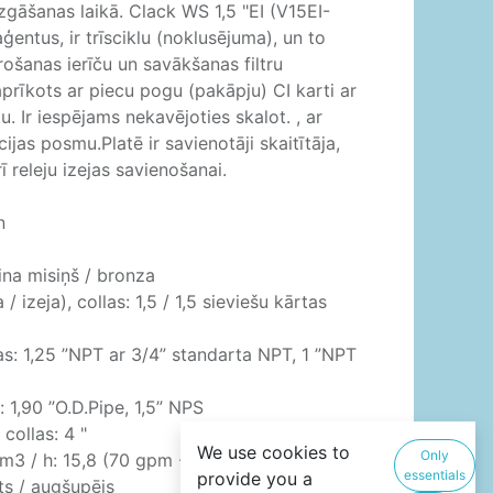
gāšanas laikā. Clack WS 1,5 "EI (V15EI-
ģentus, ir trīsciklu (noklusējuma), un to
rošanas ierīču un savākšanas filtru
aprīkots ar piecu pogu (pakāpju) CI karti ar
. Ir iespējams nekavējoties skalot. , ar
jas posmu.Platē ir savienotāji skaitītāja,
releju izejas savienošanai.
n
ina misiņš / bronza
 izeja), collas: 1,5 / 1,5 sieviešu kārtas
las: 1,25 ”NPT ar 3/4” standarta NPT, 1 ”NPT
 1,90 ”O.D.Pipe, 1,5” NPS
collas: 4 "
We use cookies to
Only
m3 / h: 15,8 (70 gpm - 263 l / min)
essentials
provide you a
ts / augšupējs