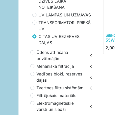
DZĪVES LAIKA
NOTEIKŠANA
UV LAMPAS UN UZMAVAS
TRANSFORMATORI PRIEKŠ
UV
Sili
CITAS UV REZERVES
55W
DAĻAS
2,00
Ūdens attīrīšana
privātmājām
Mehāniskā filtrācija
Vadības bloki, rezerves
daļas
Tvertnes filtru sistēmām
Filtrējošais materiāls
Elektromagnētiskie
vārsti un slēdži