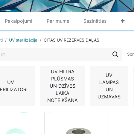
Pakalpojumi
Par mums
Sazināties
ti
UV sterilizācija
CITAS UV REZERVES DAĻAS
Sor
UV FILTRA
UV
PLŪSMAS
UV
LAMPAS
UN DZĪVES
ERILIZATORI
UN
LAIKA
UZMAVAS
NOTEIKŠANA