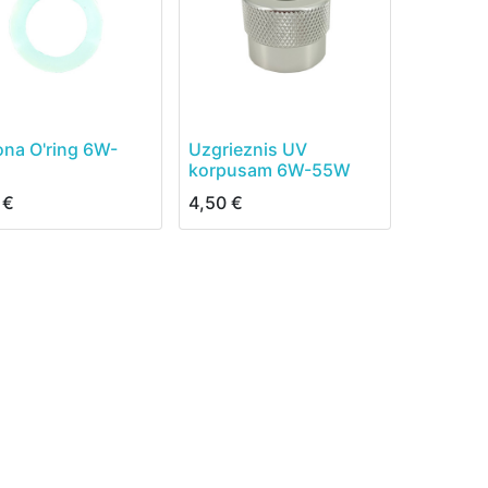
kona O'ring 6W-
Uzgrieznis UV
korpusam 6W-55W
€
4,50
€