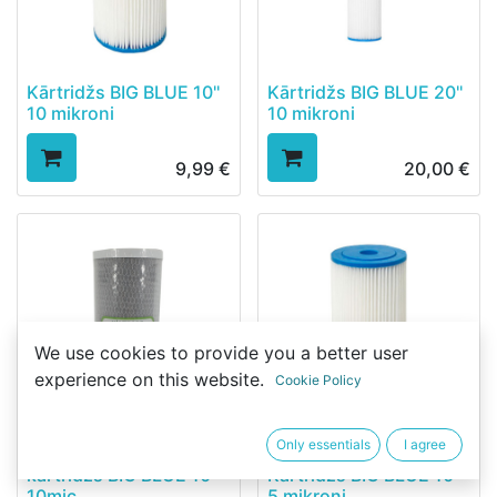
Kārtridžs BIG BLUE 10''
Kārtridžs BIG BLUE 20''
10 mikroni
10 mikroni
9,99
€
20,00
€
We use cookies to provide you a better user
experience on this website.
Cookie Policy
Only essentials
I agree
Aktivētās ogles
kārtridžs BIG BLUE 10"
Kārtridžs BIG BLUE 10''
10mic
5 mikroni