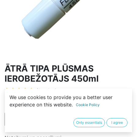
ĀTRĀ TIPA PLŪSMAS
IEROBEŽOTĀJS 450ml
(0 review)
We use cookies to provide you a better user
3,00
€
experience on this website.
Cookie Policy
PIRKT
BUY NOW
Only essentials
I agree