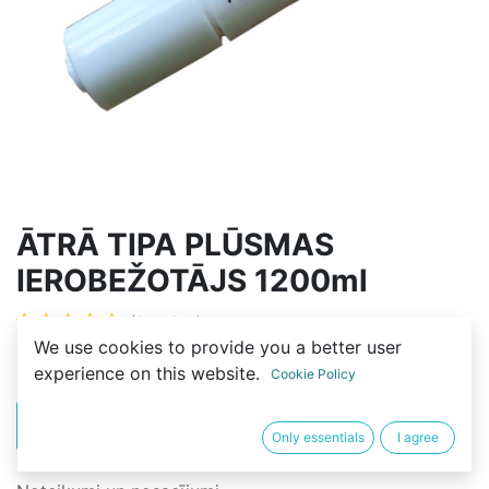
ĀTRĀ TIPA PLŪSMAS
IEROBEŽOTĀJS 1200ml
(0 review)
We use cookies to provide you a better user
3,00
€
experience on this website.
Cookie Policy
PIRKT
BUY NOW
Only essentials
I agree