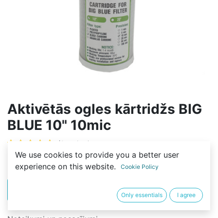
Aktivētās ogles kārtridžs BIG
BLUE 10" 10mic
(0 review)
We use cookies to provide you a better user
9,99
€
experience on this website.
Cookie Policy
PIRKT
BUY NOW
Only essentials
I agree